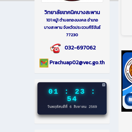
วิทยาลัยเทคนิคบางสะพาน
101 หมู่1 ตำบลทองมงคล อำเภอ
บางสะพาน จังหวัดประจวบคีรีขันธ์
77230
032-697062
Prachuap02@vec.go.th
01 : 23 :
55
วันพฤหัสบดีที่ 6 สิงหาคม 2569