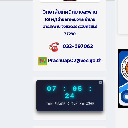
วิทยาลัยเทคนิคบางสะพาน
101 หมู่1 ตำบลทองมงคล อำเภอ
บางสะพาน จังหวัดประจวบคีรีขันธ์
77230
032-697062
Prachuap02@vec.go.th
07 : 05 :
25
วันพฤหัสบดีที่ 6 สิงหาคม 2569