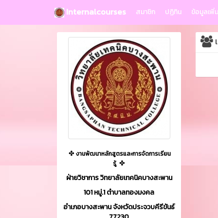
Internalcourses
สมาชิก
ปฏิทิน
ข้อมูลเพิ่
เ
✤
งานพัฒนาหลักสูตรและการจัดการเรียน
✤
รู้
ฝ่ายวิชาการ วิทยาลัยเทคนิคบางสะพาน
101 หมู่.1 ตำบาลทองมงคล
อำเภอบางสะพาน จังหวัดประจวบคีรีขันธ์
77230