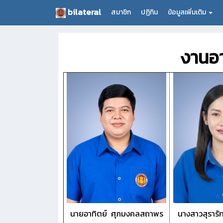
bilateral
สมาชิก
ปฏิทิน
ข้อมูลเพิ่มเติม
งานอา
นายอาทิตย์ ศุภมงคลสถาพร
นางสาวสุรารั