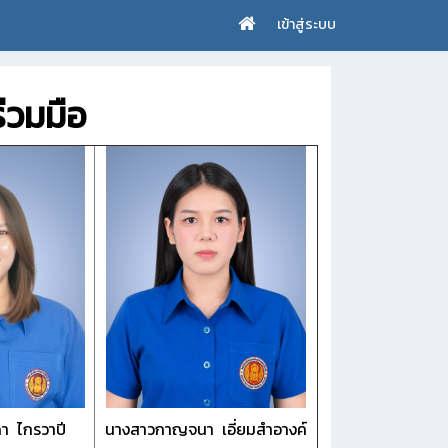
เข้าสู่ระบบ
่วมมือ
า ไกรวาปี
นางสาวกาญจนา เอี่ยมสำอางค์