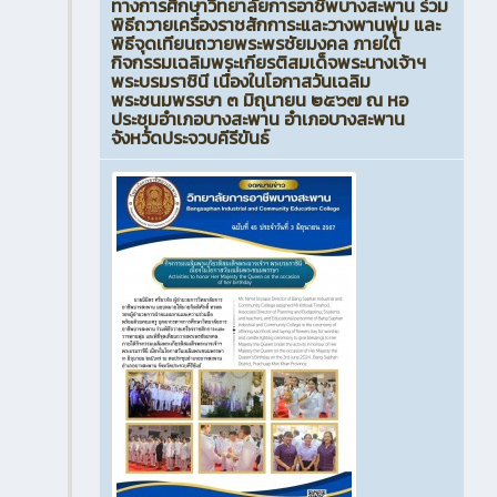
ทางการศึกษาวิทยาลัยการอาชีพบางสะพาน ร่วม
พิธีถวายเครื่องราชสักการะและวางพานพุ่ม และ
พิธีจุดเทียนถวายพระพรชัยมงคล ภายใต้
กิจกรรมเฉลิมพระเกียรติสมเด็จพระนางเจ้าฯ
พระบรมราชินี เนื่องในโอกาสวันเฉลิม
พระชนมพรรษา ๓ มิถุนายน ๒๕๖๗ ณ หอ
ประชุมอำเภอบางสะพาน อำเภอบางสะพาน
จังหวัดประจวบคีรีขันธ์