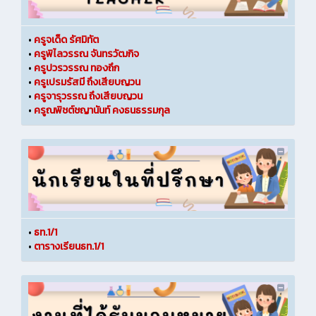
•
ครูจเด็ด รัศมิทัต
•
ครูพิไลวรรณ จันทรวัฒกิจ
•
ครูปวรวรรณ ทองถึก
•
ครูเปรมรัสมี ถึงเสียบญวน
•
ครูจารุวรรณ ถึงเสียบญวน
•
ครูณพิชต์ชญานันท์ คงธนธรรมกุล
•
ธท.1/1
•
ตารางเรียนธท.1/1