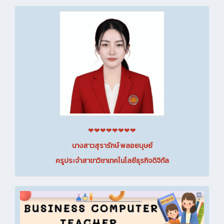
❤❤❤❤❤❤❤❤
นางสาวสุรารักษ์ พลอยบุษย์
ครูประจำสาขาวิชาเทคโนโลยีธุรกิจดิจิทัล