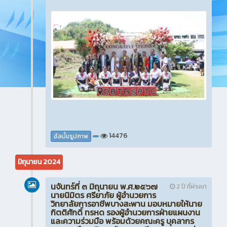
14476
อัลบั้มรูปภาพ
มิถุนายน 2024
นจันทร์ที่ ๓ มิถุนายน พ.ศ.๒๕๖๗
2 ปี ที่ผ่านมา
นายนิมิตร ศรียาภัย ผู้อำนวยการ
วิทยาลัยการอาชีพบางสะพาน มอบหมายให้นาย
กิตติศักดิ์ ทรหด รองผู้อำนวยการฝ่ายแผนงาน
และความร่วมมือ พร้อมด้วยคณะครู บุคลากร