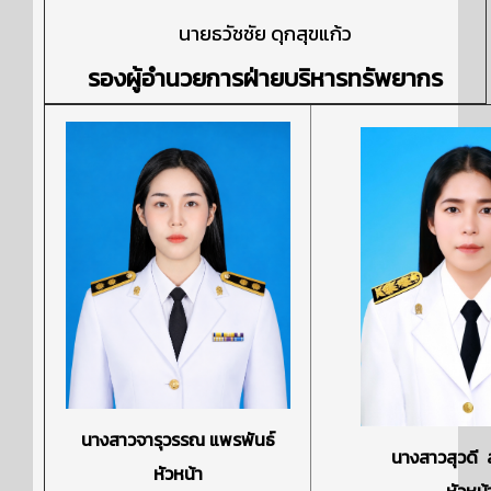
นายธวัชชัย ดุกสุขแก้ว
รองผู้อำนวยการฝ่ายบริหารทรัพยากร
นางสาวจารุวรรณ แพรพันธ์
นางสาวสุวดี
หัวหน้า
หัวหน้