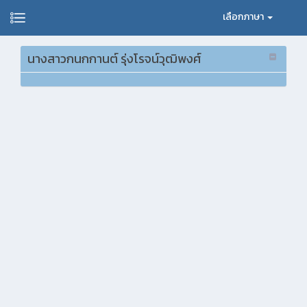
เลือกภาษา
นางสาวกนกกานต์ รุ่งโรจน์วุฒิพงศ์