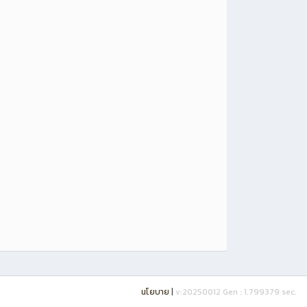
นโยบาย
|
v:20250012
Gen : 1.799379 sec.