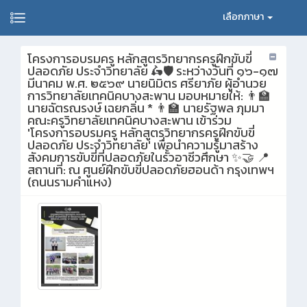
เลือกภาษา
โครงการอบรมครู หลักสูตรวิทยากรครูฝึกขับขี่
ปลอดภัย ประจำวิทยาลัย 🛵🛡️ ระหว่างวันที่ ๑๖-๑๗
มีนาคม พ.ศ. ๒๕๖๙ นายนิมิตร ศรียาภัย ผู้อำนวย
การวิทยาลัยเทคนิคบางสะพาน มอบหมายให้: 👨‍🏫
นายฉัตรณรงษ์ เฉยกลิ่น * 👨‍🏫 นายรัฐพล ภุมมา
คณะครูวิทยาลัยเทคนิคบางสะพาน เข้าร่วม
'โครงการอบรมครู หลักสูตรวิทยากรครูฝึกขับขี่
ปลอดภัย ประจำวิทยาลัย' เพื่อนำความรู้มาสร้าง
สังคมการขับขี่ที่ปลอดภัยในรั้วอาชีวศึกษา ✨🤝 📍
สถานที่: ณ ศูนย์ฝึกขับขี่ปลอดภัยฮอนด้า กรุงเทพฯ
(ถนนรามคำแหง)