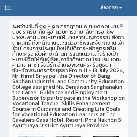
เลือกภาษา
ระหว่างวันที่ ๑๑ - ๑๓ กรกฎาคม พ.ศ.๒๕๖๗ นาย
นิมิตร ศรียาภัย ผู้อำนวยการวิทยาลัยการอาชีพ
บางสะพาน มอบหมายให้ นางสาวเบญจวรรณ สังฆา
นาคินทร์ หัวหน้างานแนะแนวอาชีพและจัดหางาน เข้า
ร่วมโครงการประชุมเชิงปฏิบัติการหลักสูตรเสริม
ทักษะครูอาชีวศึกษาด้านการแนะแนว และสร้างเป้า
หมายชีวิตให้กับผู้เรียนอาชีวศึกษา ณ โรงแรม เดอะ
คาวาลิ คาซ่า รีสอร์ท อำเภอพระนครศรีอยุธยา
จังหวัดพระนครศรีอยุธยา From 11 - 13 July 2024,
Mr. Nimit Sriyapai, the Director of Bang
Saphan Industrial and Community Education
College assigned Ms. Benjawan Sanghanakin,
the Career Guidance and Employment
Supervisor to participate in the Workshop on
Vocational Teacher Skills Enhancement
Course in Guidance and Creating Life Goals
for Vocational Education Learners at The
Cavaliers Casa Hotel. Resort, Phra Nakhon Si
Ayutthaya District Ayutthaya Province.