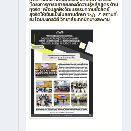
'โครงการการขยายผลองค์ความรู้หลักสูตร ต้าน
ทุจริต' เพื่อปลูกฝังวัฒนธรรมความซื่อสัตย์
สุจริตให้เข้มแข็งในสถานศึกษา ✨⚖️ 📍 สถานที่:
ณ โดมมงคลวิถี วิทยาลัยเทคนิคบางสะพาน