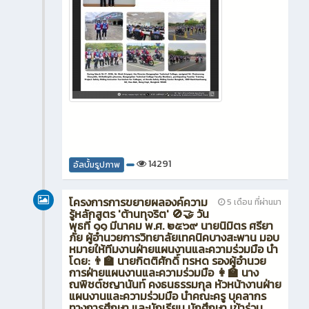
14291
อัลบั้มรูปภาพ
โครงการการขยายผลองค์ความ
5 เดือน ที่ผ่านมา
รู้หลักสูตร 'ต้านทุจริต' 🚫🤝 วัน
พุธที่ ๑๑ มีนาคม พ.ศ. ๒๕๖๙ นายนิมิตร ศรียา
ภัย ผู้อำนวยการวิทยาลัยเทคนิคบางสะพาน มอบ
หมายให้ทีมงานฝ่ายแผนงานและความร่วมมือ นำ
โดย: 👨‍🏫 นายกิตติศักดิ์ ทรหด รองผู้อำนวย
การฝ่ายแผนงานและความร่วมมือ 👩‍🏫 นาง
ณพิชต์ชญานันท์ คงธนธรรมกุล หัวหน้างานฝ่าย
แผนงานและความร่วมมือ นำคณะครู บุคลากร
ทางการศึกษา และนักเรียน นักศึกษา เข้าร่วม