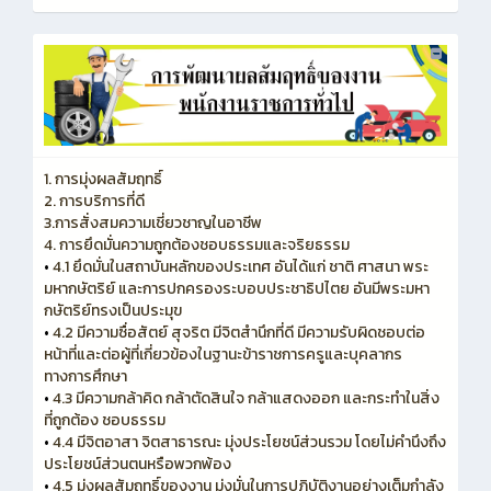
1. การมุ่งผลสัมฤทธิ์
2. การบริการที่ดี
3.การสั่งสมความเชี่ยวชาญในอาชีพ
4. การยึดมั่นความถูกต้องชอบธรรมและจริยธรรม
•
4.1 ยึดมั่นในสถาบันหลักของประเทศ อันได้แก่ ชาติ ศาสนา พระ
มหากษัตริย์ และการปกครองระบอบประชาธิปไตย อันมีพระมหา
กษัตริย์ทรงเป็นประมุข
•
4.2 มีความซื่อสัตย์ สุจริต มีจิตสำนึกที่ดี มีความรับผิดชอบต่อ
หน้าที่และต่อผู้ที่เกี่ยวข้องในฐานะข้าราชการครูและบุคลากร
ทางการศึกษา
•
4.3 มีความกล้าคิด กล้าตัดสินใจ กล้าแสดงออก และกระทำในสิ่ง
ที่ถูกต้อง ชอบธรรม
•
4.4 มีจิตอาสา จิตสาธารณะ มุ่งประโยชน์ส่วนรวม โดยไม่คำนึงถึง
ประโยชน์ส่วนตนหรือพวกพ้อง
•
4.5 มุ่งผลสัมฤทธิ์ของงาน มุ่งมั่นในการปฏิบัติงานอย่างเต็มกำลัง