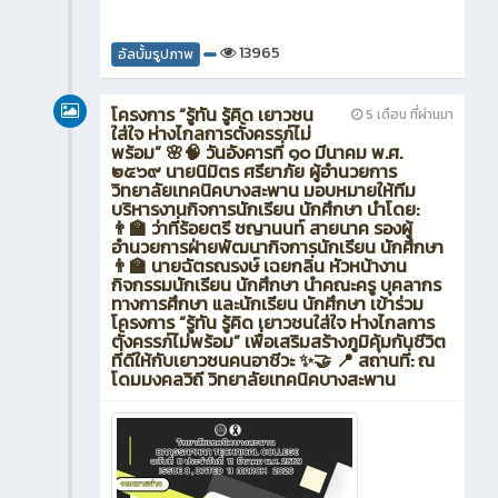
13965
อัลบั้มรูปภาพ
โครงการ “รู้ทัน รู้คิด เยาวชน
5 เดือน ที่ผ่านมา
ใส่ใจ ห่างไกลการตั้งครรภ์ไม่
พร้อม” 🌸🧠 วันอังคารที่ ๑๐ มีนาคม พ.ศ.
๒๕๖๙ นายนิมิตร ศรียาภัย ผู้อำนวยการ
วิทยาลัยเทคนิคบางสะพาน มอบหมายให้ทีม
บริหารงานกิจการนักเรียน นักศึกษา นำโดย:
👨‍🏫 ว่าที่ร้อยตรี ชญานนท์ สายนาค รองผู้
อำนวยการฝ่ายพัฒนากิจการนักเรียน นักศึกษา
👨‍🏫 นายฉัตรณรงษ์ เฉยกลิ่น หัวหน้างาน
กิจกรรมนักเรียน นักศึกษา นำคณะครู บุคลากร
ทางการศึกษา และนักเรียน นักศึกษา เข้าร่วม
โครงการ “รู้ทัน รู้คิด เยาวชนใส่ใจ ห่างไกลการ
ตั้งครรภ์ไม่พร้อม” เพื่อเสริมสร้างภูมิคุ้มกันชีวิต
ที่ดีให้กับเยาวชนคนอาชีวะ ✨🤝 📍 สถานที่: ณ
โดมมงคลวิถี วิทยาลัยเทคนิคบางสะพาน