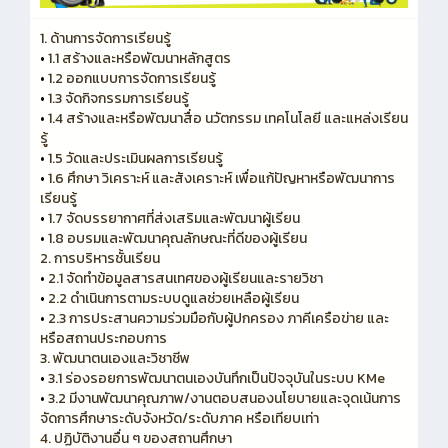
1. ด้านการจัดการเรียนรู้
•
1.1 สร้างและหรือพัฒนาหลักสูตร
•
1.2 ออกแบบการจัดการเรียนรู้
•
1.3 จัดกิจกรรมการเรียนรู้
•
1.4 สร้างและหรือพัฒนาสื่อ นวัตกรรม เทคโนโลยี และแหล่งเรียน
รู้
•
1.5 วัดและประเมินผลการเรียนรู้
•
1.6 ศึกษา วิเคราะห์ และสังเคราะห์ เพื่อแก้ปัญหาหรือพัฒนาการ
เรียนรู้
•
1.7 จัดบรรยากาศที่ส่งเสริมและพัฒนาผู้เรียน
•
1.8 อบรมและพัฒนาคุณลักษณะที่ดีของผู้เรียน
2. การบริหารชั้นเรียน
•
2.1 จัดทำข้อมูลสารสนเทศของผู้เรียนและรายวิชา
•
2.2 ดำเนินการตามระบบดูแลช่วยเหลือผู้เรียน
•
2.3 การประสานความร่วมมือกับผู้ปกครอง ภาคีเครือข่าย และ
หรือสถานประกอบการ
3. พัฒนาตนเองและวิชาชีพ
•
3.1 ร่องรอยการพัฒนาตนเองบันทึกเป็นปัจจุบันในระบบ KMe
•
3.2 มีงานพัฒนาคุณภาพ/งานตอบสนองนโยบายและจุดเน้นการ
จัดการศึกษาระดับจังหวัด/ระดับภาค หรือเทียบเท่า
4. ปฏิบัติงานอื่น ๆ ของสถานศึกษา