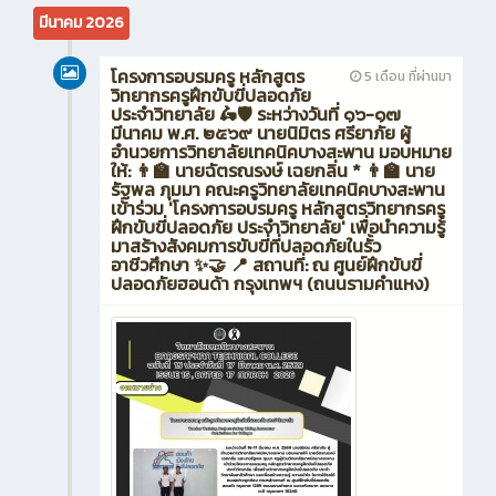
มีนาคม 2026
โครงการอบรมครู หลักสูตร
5 เดือน ที่ผ่านมา
วิทยากรครูฝึกขับขี่ปลอดภัย
ประจำวิทยาลัย 🛵🛡️ ระหว่างวันที่ ๑๖-๑๗
มีนาคม พ.ศ. ๒๕๖๙ นายนิมิตร ศรียาภัย ผู้
อำนวยการวิทยาลัยเทคนิคบางสะพาน มอบหมาย
ให้: 👨‍🏫 นายฉัตรณรงษ์ เฉยกลิ่น * 👨‍🏫 นาย
รัฐพล ภุมมา คณะครูวิทยาลัยเทคนิคบางสะพาน
เข้าร่วม 'โครงการอบรมครู หลักสูตรวิทยากรครู
ฝึกขับขี่ปลอดภัย ประจำวิทยาลัย' เพื่อนำความรู้
มาสร้างสังคมการขับขี่ที่ปลอดภัยในรั้ว
อาชีวศึกษา ✨🤝 📍 สถานที่: ณ ศูนย์ฝึกขับขี่
ปลอดภัยฮอนด้า กรุงเทพฯ (ถนนรามคำแหง)