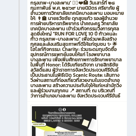
กรุงเทพ-บางสะพาน' 🏃‍♂️❤️🏥 วันเสาร์ที่ ๒๘
กุมภาพันธ์ พ.ศ. ๒๕๖๙ นายนิมิตร ศรียาภัย ผู้
อำนวยการวิทยาลัยเทคนิคบางสะพาน มอบหมาย
ให้: 👨‍🏫 นายธวัชชัย ดุกสุขแก้ว รองผู้อำนวย
การฝ่ายบริหารทรัพยากร นำคณะครู วิทยาลัย
เทคนิคบางสะพาน เข้าร่วมกิจกรรมวิ่งการกุศล
สุดยิ่งใหญ่ “RUN FOR LOVE 10 ปี ก้าวคนละ
ก้าว กรุงเทพ-บางสะพาน” เพื่อร่วมพลังสร้าง
กุศลและส่งเสริมสุขภาพที่ดีให้แก่ชุมชน ✨ 🌟
ไฮไลท์กิจกรรม: Charity: ร่วมระดมทุนจัดซื้อ
อุปกรณ์การแพทย์มอบให้แก่ โรงพยาบาล
บางสะพาน เพื่อเพิ่มศักยภาพการรักษาพยาบาล
ในพื้นที่ Honor: ได้รับเกียรติจาก นายสิทธิชัย
สวัสดิ์แสน ผู้ว่าราชการจังหวัดประจวบคีรีขันธ์
เป็นประธานในพิธีเปิด Scenic Route: เส้นทาง
วิ่งผ่านสถานที่ท่องเที่ยวที่สวยงามในเขตอำเภอ
บางสะพาน สร้างความประทับใจให้แก่เหล่านักวิ่ง
และผู้ร่วมงานทุกคน 📍 สถานที่: ณ บริเวณที่
ว่าการอำเภอบางสะพาน จังหวัดประจวบคีรีขันธ์