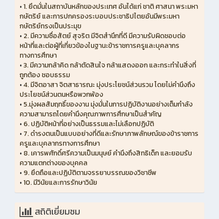
•
1. ยึดมั่นในสถาบันหลักของประเทศ อันได้แก่ ชาติ ศาสนา พระมหา
กษัตริย์ และการปกครองระบอบประชาธิปไตยอันมีพระมหา
กษัตริย์ทรงเป็นประมุข
•
2. มีความซื่อสัตย์ สุจริต มีจิตสำนึกที่ดี มีความรับผิดชอบต่อ
หน้าที่และต่อผู้ที่เกี่ยวข้องในฐานะข้าราชการครูและบุคลากร
ทางการศึกษา
•
3. มีความกล้าคิด กล้าตัดสินใจ กล้าแสดงออก และกระทำในสิ่งที่
ถูกต้อง ชอบธรรม
•
4. มีจิตอาสา จิตสาธารณะ มุ่งประโยชน์ส่วนรวม โดยไม่คำนึงถึง
ประโยชน์ส่วนตนหรือพวกพ้อง
•
5.มุ่งผลสัมฤทธิ์ของงาน มุ่งมั่นในการปฏิบัติงานอย่างเต็มกำลัง
ความสามารถโดยคำนึงคุณภาพการศึกษาเป็นสำคัญ
•
6. ปฏิบัติหน้าที่อย่างเป็นธรรมและไม่เลือกปฏิบัติ
•
7. ดำรงตนเป็นแบบอย่างที่ดีและรักษาภาพลักษณ์ของข้าราชการ
ครูและบุคลากรทางการศึกษา
•
8. เคารพศักดิ์ศรีความเป็นมนุษย์ คำนึงถึงสิทธิเด็ก และยอมรับ
ความแตกต่างของบุคคล
•
9. ยึดถือและปฏิบัติตามจรรยาบรรณของวิชาชีพ
•
10. มีวินัยและการรักษาวินัย
สถิติเยี่ยมชม