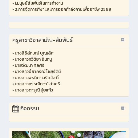
•
1.มนุษย์สัมพันธ์ในการทำงาน
•
2.การจัดการกีฬาและการออกกำลังกายเพื่ออาชีพ 2569
ครูสาขาวิชาสามัญ-สัมพันธ์
•
นางสิริลักษณ์ บุญเลิศ
•
นางสาวทวีติยา อินทนู
•
นายวัฒนา ศิลศิริ
•
นางสาวปียาภรณ์ ไชยรัตน์
•
นางสาวพรนิภา ศรีสวัสดิ์
•
นางสาวกรรณิกาณ์ ส่งศรี
•
นางสาวดารุณี นุ้ยแก้ว
กิจกรรม