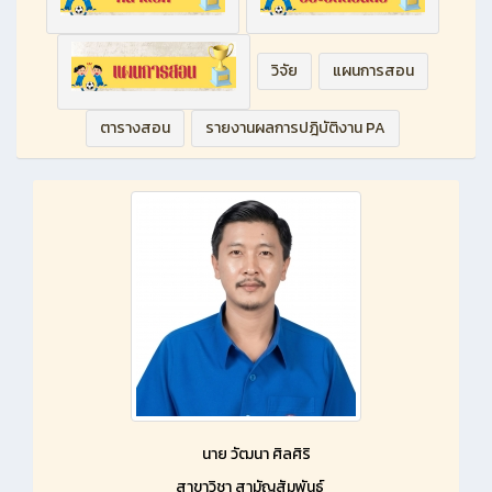
วิจัย
แผนการสอน
ตารางสอน
รายงานผลการปฎิบัติงาน PA
นาย วัฒนา ศิลศิริ
สาขาวิชา สามัญสัมพันธ์