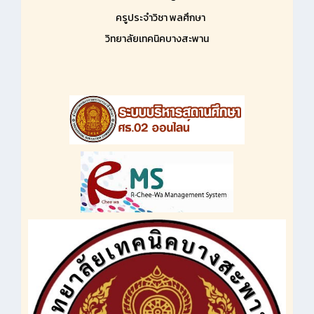
ครูประจำวิชา พลศึกษา
วิทยาลัยเทคนิคบางสะพาน