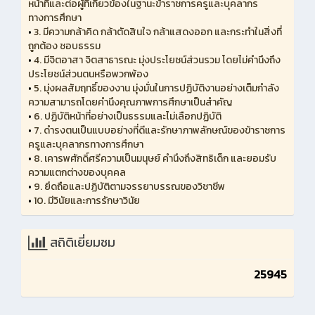
หน้าที่และต่อผู้ที่เกี่ยวข้องในฐานะข้าราชการครูและบุคลากร
ทางการศึกษา
•
3. มีความกล้าคิด กล้าตัดสินใจ กล้าแสดงออก และกระทำในสิ่งที่
ถูกต้อง ชอบธรรม
•
4. มีจิตอาสา จิตสาธารณะ มุ่งประโยชน์ส่วนรวม โดยไม่คำนึงถึง
ประโยชน์ส่วนตนหรือพวกพ้อง
•
5. มุ่งผลสัมฤทธิ์ของงาน มุ่งมั่นในการปฏิบัติงานอย่างเต็มกำลัง
ความสามารถโดยคำนึงคุณภาพการศึกษาเป็นสำคัญ
•
6. ปฏิบัติหน้าที่อย่างเป็นธรรมและไม่เลือกปฏิบัติ
•
7. ดำรงตนเป็นแบบอย่างที่ดีและรักษาภาพลักษณ์ของข้าราชการ
ครูและบุคลากรทางการศึกษา
•
8. เคารพศักดิ์ศรีความเป็นมนุษย์ คำนึงถึงสิทธิเด็ก และยอมรับ
ความแตกต่างของบุคคล
•
9. ยึดถือและปฏิบัติตามจรรยาบรรณของวิชาชีพ
•
10. มีวินัยและการรักษาวินัย
สถิติเยี่ยมชม
25945