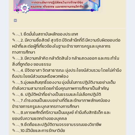
✎𓂃1. ยึดมั่นในสถาบันหลักของประเทศ
✎𓂃2. มีความซื่อสัตย์ สุจริต มีจิตสำนึกที่ดี มีความรับผิดชอบต่อ
หน้าที่และต่อผู้ที่เกี่ยวข้องในฐานะข้าราชการครูและบุคลากร
ทางการศึกษา
✎𓂃3. มีความกล้าคิด กล้าตัดสินใจ กล้าแสดงออก และกระทำใน
สิ่งที่ถูกต้อง ชอบธรรม
✎𓂃4. มีจิตอาสา จิตสาธารณะ มุ่งประโยชน์ส่วนรวม โดยไม่คำนึง
ถึงประโยชน์ส่วนตนหรือพวกพ้อง
✎𓂃5.มุ่งผลสัมฤทธิ์ของงาน มุ่งมั่นในการปฏิบัติงานอย่างเต็ม
กำลังความสามารถโดยคำนึงคุณภาพการศึกษาเป็นสำคัญ
✎𓂃6. ปฏิบัติหน้าที่อย่างเป็นธรรมและไม่เลือกปฏิบัติ
✎𓂃7.ดำรงตนเป็นแบบอย่างที่ดีและรักษาภาพลักษณ์ของ
ข้าราชการครูและบุคลากรทางการศึกษา
✎𓂃8.เคารพศักดิ์ศรีความเป็นมนุษย์ คำนึงถึงสิทธิเด็ก และ
ยอมรับความแตกต่างของบุคคล
✎𓂃9.ยึดถือและปฏิบัติตามจรรยาบรรณของวิชาชีพ
✎𓂃10.มีวินัยและการรักษาวินัย