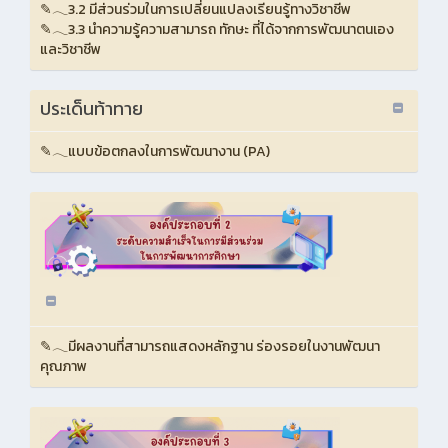
✎𓂃3.2 มีส่วนร่วมในการเปลี่ยนแปลงเรียนรู้ทางวิชาชีพ
✎𓂃3.3 นำความรู้ความสามารถ ทักษะ ที่ได้จากการพัฒนาตนเอง
และวิชาชีพ
ประเด็นท้าทาย
✎𓂃แบบข้อตกลงในการพัฒนางาน (PA)
✎𓂃มีผลงานที่สามารถแสดงหลักฐาน ร่องรอยในงานพัฒนา
คุณภาพ