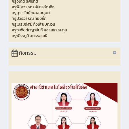
ครูจเด็ด รัศมิทัต
ครูพิไลวรรณ จันทรวัฒกิจ
ครูสุรารักษ์ พลอยบุษย์
ครูปวรวรรณ ทองถึก
ครูเปรมรัสมี ถึงเสียบญวน
ครูณพิชต์ชญานันท์ คงธนธรรมกุล
ครูพัชรภูมิ อนรรฆเมธี
กิจกรรม