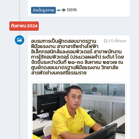
13816
อัลบั้มรูปภาพ
กันยายน 2024
อบรมการเป็นผู้ทดสอบมาตรฐาน
2 ปี ที่ผ่านมา
ฝีมือแรงงาน สาขาอาชีพช่างไฟฟ้า
อิเล็กทรอนิกส์และคอมพิวเตอร์ สาขาพนักงาน
การใช้คอมพิวเตอร์ (ประมวลผลคำ) ระดับ1 โดย
จัดขึ้นระหว่างวันที่ ๒๘-๓๐ สิงหาคม ๒๕๖๗ ณ
ศูนย์ทดสอบมาตรฐานฝีมือแรงงาน วิทยาลัย
สารพัดช่างนครศรีธรรมราช