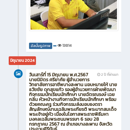
13814
อัลบั้มรูปภาพ
มิถุนายน 2024
วันเสาร์ที่ 15 มิถุนายน พ.ศ.2567
2 ปี ที่ผ่านมา
นายนิมิตร ศรียาภัย ผู้อำนวยการ
วิทยาลัยการอาชีพบางสะพาน มอบหมายให้ นาย
ธวัชชัย ดุกสุขแก้ว รองผู้อำนวยการฝ่ายพัฒนา
กิจกรรมนักเรียนนักศึกษา นายฉัตรณรงษ์ เฉย
กลิ่น หัวหน้างานกิจการนักเรียนนักศึกษา พร้อม
ด้วยคณะครู ร่วมกิจกรรมส่งมอบธงตรา
สัญลักษณ์งานเฉลิมพระเกียรติ พระบาทสมเด็จ
พระเจ้าอยู่หัว เนื่องในโอกาสพระราชพิธีมหา
มงคลเฉลิมพระชนมพรรษา 6 รอบ 28
กรกฎาคม 2567 ณ อำเภอบางสะพาน จังหวัด
ประจวบคีรีขันธ์