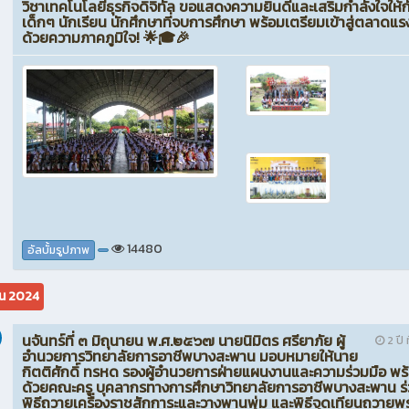
วิชาเทคโนโลยีธุรกิจดิจิทัล ขอแสดงความยินดีและเสริมกำลังใจให้ก
เด็กๆ นักเรียน นักศึกษาที่จบการศึกษา พร้อมเตรียมเข้าสู่ตลาดแ
ด้วยความภาคภูมิใจ! 🌟🎓🎉
14480
อัลบั้มรูปภาพ
ยน 2024
นจันทร์ที่ ๓ มิถุนายน พ.ศ.๒๕๖๗ นายนิมิตร ศรียาภัย ผู้
2 ปี ท
อำนวยการวิทยาลัยการอาชีพบางสะพาน มอบหมายให้นาย
กิตติศักดิ์ ทรหด รองผู้อำนวยการฝ่ายแผนงานและความร่วมมือ พร
ด้วยคณะครู บุคลากรทางการศึกษาวิทยาลัยการอาชีพบางสะพาน ร
พิธีถวายเครื่องราชสักการะและวางพานพุ่ม และพิธีจุดเทียนถวาย