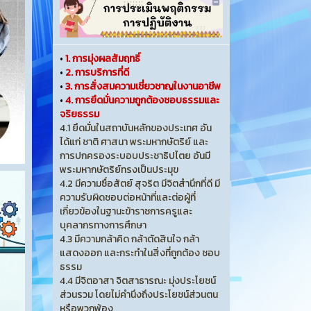
•
1. การมุ่งผลสัมฤทธิ์
•
2. การบริการที่ดี
•
3. การสั่งสมความเชี่ยวชาญในงานอาชีพ
•
4. การยึดมั่นความถูกต้องชอบธรรมและ
จริยธรรม
4.1 ยึดมั่นในสถาบันหลักของประเทศ อัน
ได้แก่ ชาติ ศาสนา พระมหากษัตริย์ และ
การปกครองระบอบประชาธิปไตย อันมี
พระมหากษัตริย์ทรงเป็นประมุข
4.2 มีความซื่อสัตย์ สุจริต มีจิตสำนึกที่ดี มี
ความรับผิดชอบต่อหน้าที่และต่อผู้ที่
เกี่ยวข้องในฐานะข้าราชการครูและ
บุคลากรทางการศึกษา
4.3 มีความกล้าคิด กล้าตัดสินใจ กล้า
แสดงออก และกระทำในสิ่งที่ถูกต้อง ชอบ
ธรรม
4.4 มีจิตอาสา จิตสาธารณะ มุ่งประโยชน์
ส่วนรวม โดยไม่คำนึงถึงประโยชน์ส่วนตน
หรือพวกพ้อง