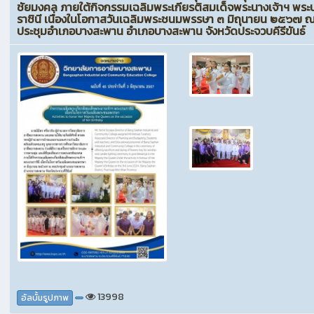
ชัยมงคล ภายใต้กิจกรรมเฉลิมพระเกียรติสมเด็จพระนางเจ้าฯ พระ
ราชินี เนื่องในโอกาสวันเฉลิมพระชนมพรรษา ๓ มิถุนายน ๒๕๖๗ 
ประชุมอำเภอบางสะพาน อำเภอบางสะพาน จังหวัดประจวบคีรีขันธ์
13998
อัลบั้มรูปภาพ