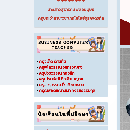
❤❤❤❤❤❤❤❤
นางสาวสุรารักษ์ พลอยบุษย์
ครูประจำสาขาวิชาเทคโนโลยีธุรกิจดิจิทัล
•
ครูจเด็ด รัศมิทัต
•
ครูพิไลวรรณ จันทรวัฒกิจ
•
ครูปวรวรรณ ทองถึก
•
ครูเปรมรัสมี ถึงเสียบญวน
•
ครูจารุวรรณ ถึงเสียบญวน
•
ครูณพิชต์ชญานันท์ คงธนธรรมกุล